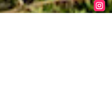

Disfrute de la
atmósfera mágica de
Geckos Hostel
E descubra la Lagoa da
Conceição!