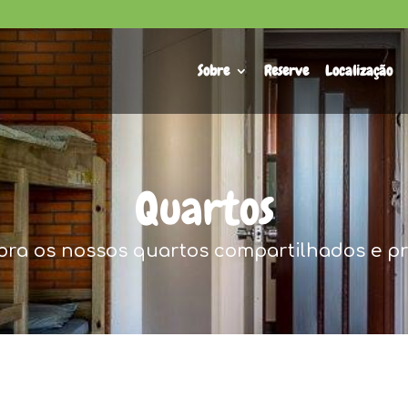
Sobre
Reserve
Localização
Quartos
ra os nossos quartos compartilhados e p