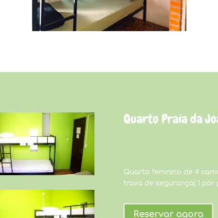
Quarto Praia da Jo
Quarto feminino de 4 cam
trava de segurança( 1 por
Reservar agora