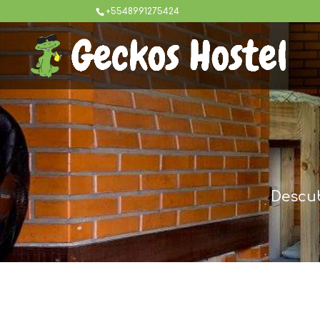
+5548991275424
Descub